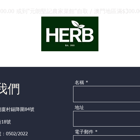
.00 或到"元朗堅記農家菜館"自取 / 澳門地區滿$300.00 
策劃
禮品卡
聯絡我們
合作夥伴
名稱
我們
地址
朗廈村錫降圍84號
18號
電子郵件
0502/2022