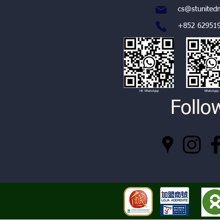
cs@stunite
+852 629519
HK WhatsAppp
WhatsAppp
Follo