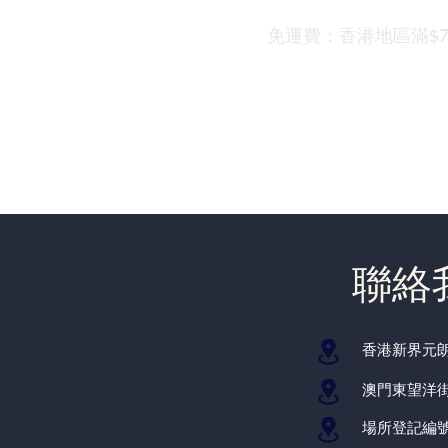
免運費：香港地區滿$700
首頁
關於我們
產品
活動及禮品
​聯絡
​香港新界元
澳門東望洋街
場所登記編號：