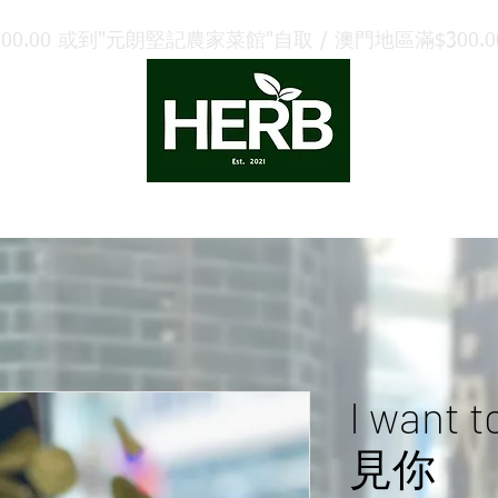
.00 或到"元朗堅記農家菜館"自取 / 澳門地區滿$300.00 
策劃
禮品卡
聯絡我們
合作夥伴
I want 
見你