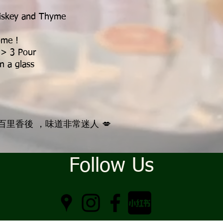
hiskey and Thyme
ome !
 > 3 Pour
in a glass
里香後 ，味道非常迷人 💋
Follow Us